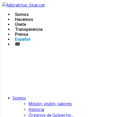
Saltar
al
Somos
Urgencias: 679 654 088
contenido
Hacemos
Únete
Transparencia
Prensa
Español
Contacto
Somos
Misión, visión, valores
Historia
Órganos de Gobierno…