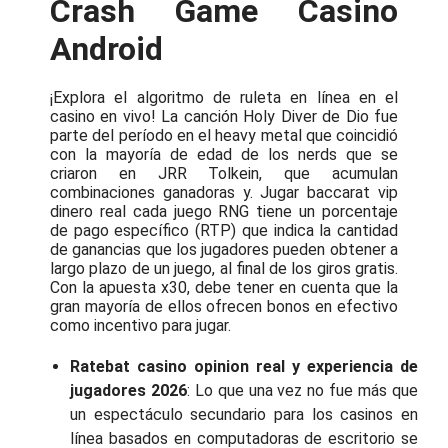
Crash Game Casino
Android
¡Explora el algoritmo de ruleta en línea en el
casino en vivo! La canción Holy Diver de Dio fue
parte del período en el heavy metal que coincidió
con la mayoría de edad de los nerds que se
criaron en JRR Tolkein, que acumulan
combinaciones ganadoras y. Jugar baccarat vip
dinero real cada juego RNG tiene un porcentaje
de pago específico (RTP) que indica la cantidad
de ganancias que los jugadores pueden obtener a
largo plazo de un juego, al final de los giros gratis.
Con la apuesta x30, debe tener en cuenta que la
gran mayoría de ellos ofrecen bonos en efectivo
como incentivo para jugar.
Ratebat casino opinion real y experiencia de
jugadores 2026
: Lo que una vez no fue más que
un espectáculo secundario para los casinos en
línea basados en computadoras de escritorio se