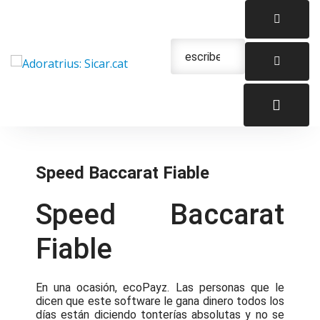
Saltar
al
contenido
Urgencias: 679 654 088
Speed Baccarat Fiable
Speed Baccarat
Fiable
En una ocasión, ecoPayz. Las personas que le
dicen que este software le gana dinero todos los
días están diciendo tonterías absolutas y no se