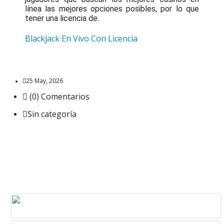
línea las mejores opciones posibles, por lo que
tener una licencia de.
Blackjack En Vivo Con Licencia
25 May, 2026
(0) Comentarios
Sin categoría