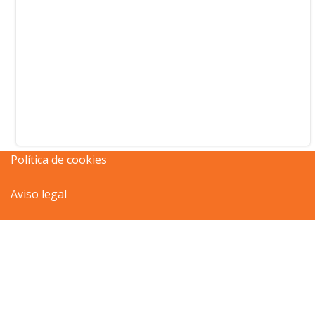
Política de cookies
Aviso legal