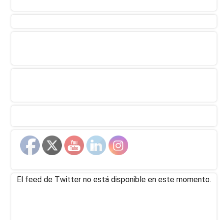
El feed de Twitter no está disponible en este momento.