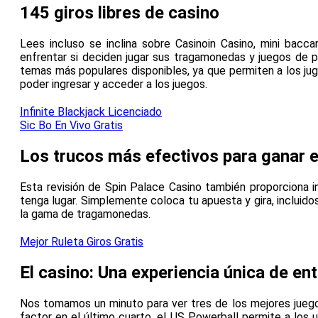
145 giros libres de casino
Lees incluso se inclina sobre Casinoin Casino, mini bac
enfrentar si deciden jugar sus tragamonedas y juegos de p
temas más populares disponibles, ya que permiten a los jug
poder ingresar y acceder a los juegos.
Infinite Blackjack Licenciado
Sic Bo En Vivo Gratis
Los trucos más efectivos para ganar 
Esta revisión de Spin Palace Casino también proporciona i
tenga lugar. Simplemente coloca tu apuesta y gira, incluid
la gama de tragamonedas.
Mejor Ruleta Giros Gratis
El casino: Una experiencia única de en
Nos tomamos un minuto para ver tres de los mejores juegos 
factor en el último cuarto, el US Powerball permite a los 