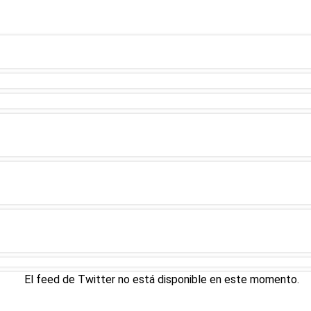
El feed de Twitter no está disponible en este momento.