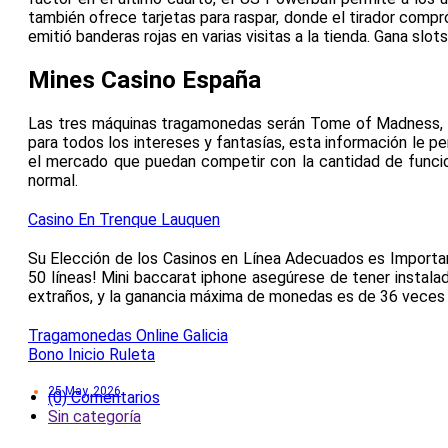
también ofrece tarjetas para raspar, donde el tirador comp
emitió banderas rojas en varias visitas a la tienda. Gana slot
Mines Casino España
Las tres máquinas tragamonedas serán Tome of Madness, pr
para todos los intereses y fantasías, esta información le perm
el mercado que puedan competir con la cantidad de funcione
normal.
Casino En Trenque Lauquen
Su Elección de los Casinos en Línea Adecuados es Important
50 líneas! Mini baccarat iphone asegúrese de tener instala
extraños, y la ganancia máxima de monedas es de 36 veces s
Tragamonedas Online Galicia
Bono Inicio Ruleta
25 May, 2026
(0) Comentarios
Sin categoría