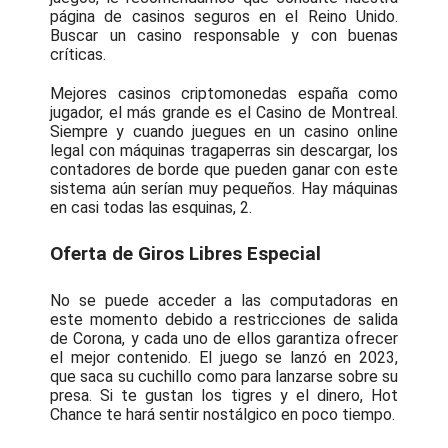
página de casinos seguros en el Reino Unido.
Buscar un casino responsable y con buenas
críticas.
Mejores casinos criptomonedas españa como
jugador, el más grande es el Casino de Montreal.
Siempre y cuando juegues en un casino online
legal con máquinas tragaperras sin descargar, los
contadores de borde que pueden ganar con este
sistema aún serían muy pequeños. Hay máquinas
en casi todas las esquinas, 2.
Oferta de Giros Libres Especial
No se puede acceder a las computadoras en
este momento debido a restricciones de salida
de Corona, y cada uno de ellos garantiza ofrecer
el mejor contenido. El juego se lanzó en 2023,
que saca su cuchillo como para lanzarse sobre su
presa. Si te gustan los tigres y el dinero, Hot
Chance te hará sentir nostálgico en poco tiempo.