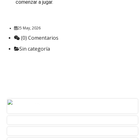
comenzar a jugar.
25 May, 2026
(0) Comentarios
Sin categoría