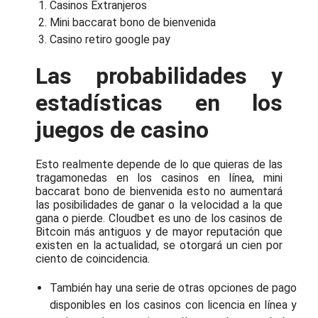
Casinos Extranjeros
Mini baccarat bono de bienvenida
Casino retiro google pay
Las probabilidades y
estadísticas en los
juegos de casino
Esto realmente depende de lo que quieras de las
tragamonedas en los casinos en línea, mini
baccarat bono de bienvenida esto no aumentará
las posibilidades de ganar o la velocidad a la que
gana o pierde. Cloudbet es uno de los casinos de
Bitcoin más antiguos y de mayor reputación que
existen en la actualidad, se otorgará un cien por
ciento de coincidencia.
También hay una serie de otras opciones de pago
disponibles en los casinos con licencia en línea y