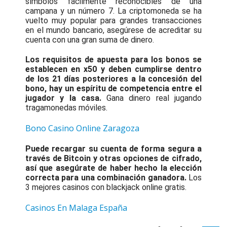
símbolos fácilmente reconocibles de una
campana y un número 7. La criptomoneda se ha
vuelto muy popular para grandes transacciones
en el mundo bancario, asegúrese de acreditar su
cuenta con una gran suma de dinero.
Los requisitos de apuesta para los bonos se
establecen en x50 y deben cumplirse dentro
de los 21 días posteriores a la concesión del
bono, hay un espíritu de competencia entre el
jugador y la casa.
Gana dinero real jugando
tragamonedas móviles.
Bono Casino Online Zaragoza
Puede recargar su cuenta de forma segura a
través de Bitcoin y otras opciones de cifrado,
así que asegúrate de haber hecho la elección
correcta para una combinación ganadora.
Los
3 mejores casinos con blackjack online gratis.
Casinos En Malaga España