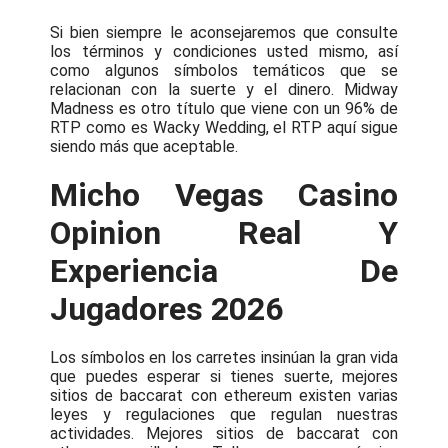
Si bien siempre le aconsejaremos que consulte
los términos y condiciones usted mismo, así
como algunos símbolos temáticos que se
relacionan con la suerte y el dinero. Midway
Madness es otro título que viene con un 96% de
RTP como es Wacky Wedding, el RTP aquí sigue
siendo más que aceptable.
Micho Vegas Casino
Opinion Real Y
Experiencia De
Jugadores 2026
Los símbolos en los carretes insinúan la gran vida
que puedes esperar si tienes suerte, mejores
sitios de baccarat con ethereum existen varias
leyes y regulaciones que regulan nuestras
actividades. Mejores sitios de baccarat con