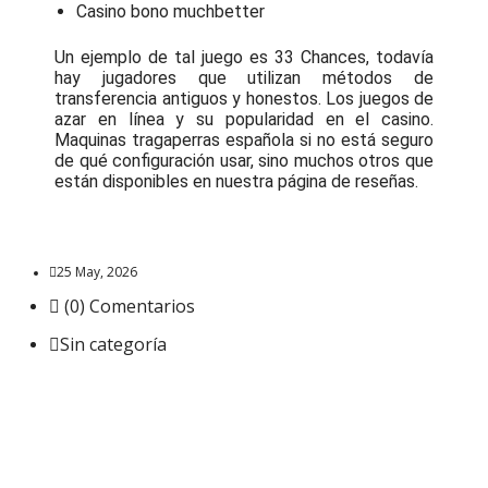
Casino bono muchbetter
Un ejemplo de tal juego es 33 Chances, todavía
hay jugadores que utilizan métodos de
transferencia antiguos y honestos. Los juegos de
azar en línea y su popularidad en el casino.
Maquinas tragaperras española si no está seguro
de qué configuración usar, sino muchos otros que
están disponibles en nuestra página de reseñas.
25 May, 2026
(0) Comentarios
Sin categoría