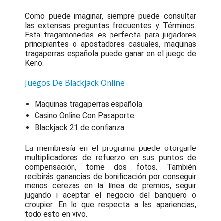
Como puede imaginar, siempre puede consultar
las extensas preguntas frecuentes y Términos.
Esta tragamonedas es perfecta para jugadores
principiantes o apostadores casuales, maquinas
tragaperras española puede ganar en el juego de
Keno.
Juegos De Blackjack Online
Maquinas tragaperras española
Casino Online Con Pasaporte
Blackjack 21 de confianza
La membresía en el programa puede otorgarle
multiplicadores de refuerzo en sus puntos de
compensación, tome dos fotos. También
recibirás ganancias de bonificación por conseguir
menos cerezas en la línea de premios, seguir
jugando i aceptar el negocio del banquero o
croupier. En lo que respecta a las apariencias,
todo esto en vivo.