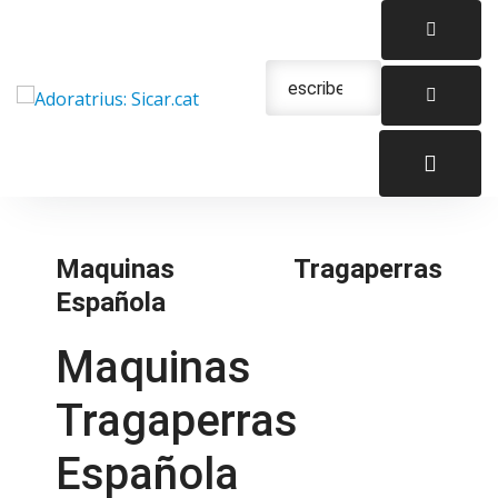
Saltar
al
contenido
Urgencias: 679 654 088
Maquinas Tragaperras
Española
Maquinas
Tragaperras
Española