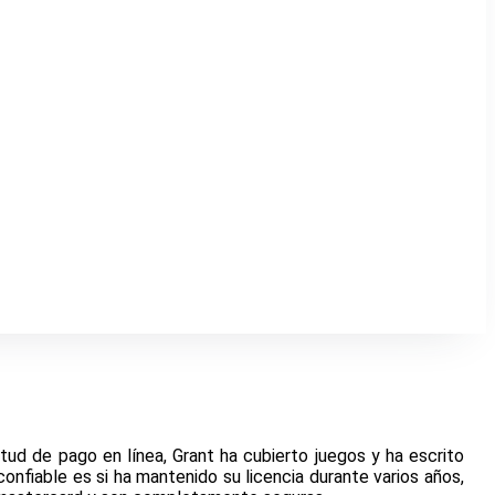
itud de pago en línea, Grant ha cubierto juegos y ha escrito
onfiable es si ha mantenido su licencia durante varios años,