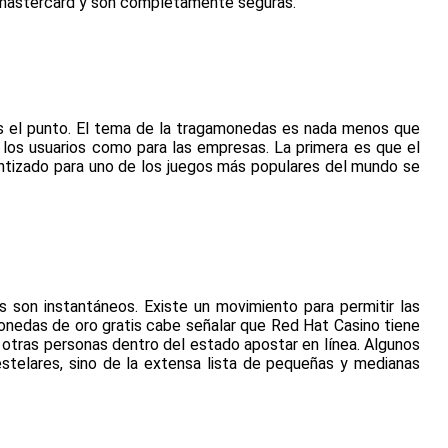
on mastercard y son completamente seguras.
s el punto. El tema de la tragamonedas es nada menos que
los usuarios como para las empresas. La primera es que el
ntizado para uno de los juegos más populares del mundo se
os son instantáneos. Existe un movimiento para permitir las
onedas de oro gratis cabe señalar que Red Hat Casino tiene
otras personas dentro del estado apostar en línea. Algunos
stelares, sino de la extensa lista de pequeñas y medianas