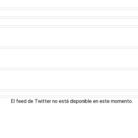
El feed de Twitter no está disponible en este momento.