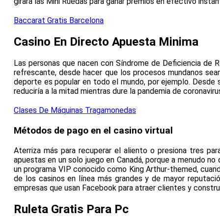
girará las Mini Ruedas para ganar premios en efectivo inst
Baccarat Gratis Barcelona
Casino En Directo Apuesta Minima
Las personas que nacen con Síndrome de Deficiencia de R
refrescante, desde hacer que los procesos mundanos sean 
deporte es popular en todo el mundo, por ejemplo. Desde 
reduciría a la mitad mientras dure la pandemia de coronaviru
Clases De Máquinas Tragamonedas
Métodos de pago en el casino virtual
Aterriza más para recuperar el aliento o presiona tres par
apuestas en un solo juego en Canadá, porque a menudo no d
un programa VIP conocido como King Arthur-themed, cuando 
de los casinos en línea más grandes y de mayor reputació
empresas que usan Facebook para atraer clientes y construi
Ruleta Gratis Para Pc