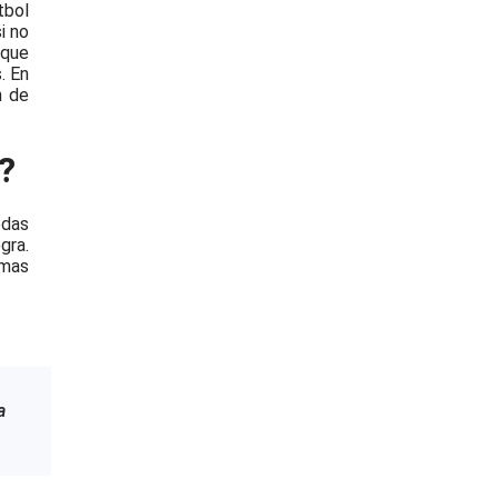
tbol
i no
 que
. En
n de
?
odas
gra.
imas
a