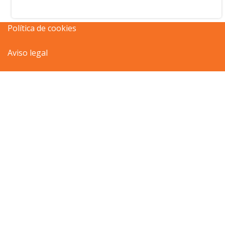
Política de cookies
Aviso legal