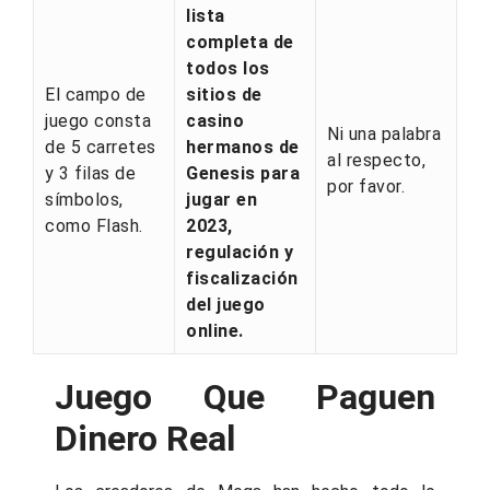
lista
completa de
todos los
El campo de
sitios de
juego consta
casino
Ni una palabra
de 5 carretes
hermanos de
al respecto,
y 3 filas de
Genesis para
por favor.
símbolos,
jugar en
como Flash.
2023,
regulación y
fiscalización
del juego
online.
Juego Que Paguen
Dinero Real