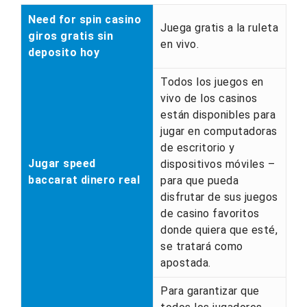
Need for spin casino
Juega gratis a la ruleta
giros gratis sin
en vivo.
deposito hoy
Todos los juegos en
vivo de los casinos
están disponibles para
jugar en computadoras
de escritorio y
Jugar speed
dispositivos móviles –
baccarat dinero real
para que pueda
disfrutar de sus juegos
de casino favoritos
donde quiera que esté,
se tratará como
apostada.
Para garantizar que