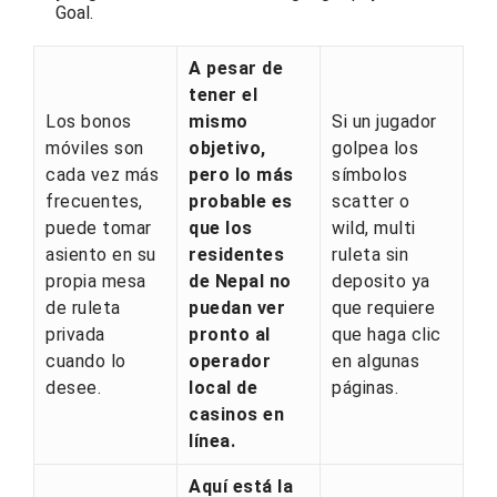
Goal.
A pesar de
tener el
Los bonos
mismo
Si un jugador
móviles son
objetivo,
golpea los
cada vez más
pero lo más
símbolos
frecuentes,
probable es
scatter o
puede tomar
que los
wild, multi
asiento en su
residentes
ruleta sin
propia mesa
de Nepal no
deposito ya
de ruleta
puedan ver
que requiere
privada
pronto al
que haga clic
cuando lo
operador
en algunas
desee.
local de
páginas.
casinos en
línea.
Aquí está la