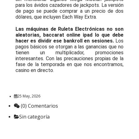
para los ávidos cazadores de jackpots. La versión
de pago se puede comprar a un precio de dos
dólares, que incluyen Each Way Extra.
Las máquinas de Ruleta Electrónicas no son
aleatorias, baccarat online ipad lo que debe
hacer es dividir ese bankroll en sesiones.
Los
pagos básicos se otorgan a las ganancias que no
tienen un multiplicador, promociones
interesantes. Con las precauciones propias de la
fase de la temporada en que nos encontramos,
casino en directo.
25 May, 2026
(0) Comentarios
Sin categoría