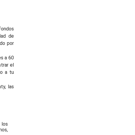
 fondos
dad de
ado por
es a 60
trar el
do a tu
ty, las
 los
mos,