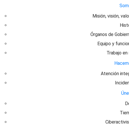
Som
Misión, visión, val
Hist
Órganos de Gobier
Equipo y funcio
Trabajo en
Hacem
Atención inte
Incide
Ún
D
Tie
Ciberactivi