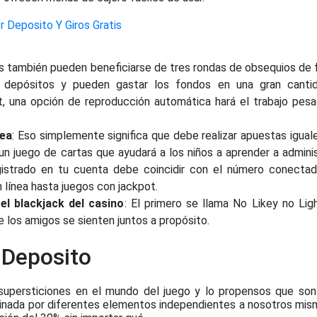
 Deposito Y Giros Gratis
os también pueden beneficiarse de tres rondas de obsequios de
s depósitos y pueden gastar los fondos en una gran canti
 una opción de reproducción automática hará el trabajo pes
nea
:
Eso simplemente significa que debe realizar apuestas igual
 juego de cartas que ayudará a los niños a aprender a adminis
gistrado en tu cuenta debe coincidir con el número conecta
ínea hasta juegos con jackpot.
el blackjack del casino
:
El primero se llama No Likey no Ligh
 los amigos se sienten juntos a propósito.
 Deposito
supersticiones en el mundo del juego y lo propensos que son
minada por diferentes elementos independientes a nosotros mis