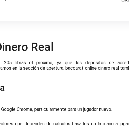
Dinero Real
 205 libras el próximo, ya que los depósitos se acred
mos en la sección de apertura, baccarat online dinero real tam
ta
Google Chrome, particularmente para un jugador nuevo.
ugadores que dependen de cálculos basados en la mano a jugar