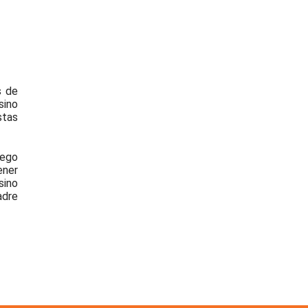
s de
sino
stas
uego
ener
sino
adre