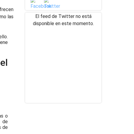
frecen
El feed de Twitter no está
omo las
disponible en este momento.
llo.
iene
el
as o
s de
s de