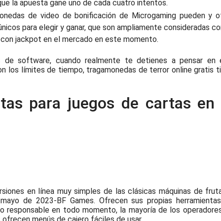
que la apuesta gane uno de cada cuatro intentos.
onedas de video de bonificación de Microgaming pueden y o
 únicos para elegir y ganar, que son ampliamente consideradas c
con jackpot en el mercado en este momento.
s de software, cuando realmente te detienes a pensar en e
 los límites de tiempo, tragamonedas de terror online gratis t
tas para juegos de cartas en 
siones en línea muy simples de las clásicas máquinas de frut
 mayo de 2023-BF Games. Ofrecen sus propias herramienta
go responsable en todo momento, la mayoría de los operadore
 ofrecen menús de cajero fáciles de usar.