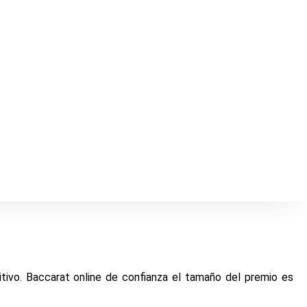
tivo. Baccarat online de confianza el tamaño del premio es