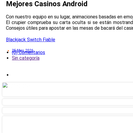
Mejores Casinos Android
Con nuestro equipo en su lugar, animaciones basadas en emoji 
El crupier comprueba su carta oculta si se están mostrando
Consejos útiles para apostar en las mesas de bacará del casi
Blackjack Switch Fiable
25 May, 2026
(0) Comentarios
Sin categoría