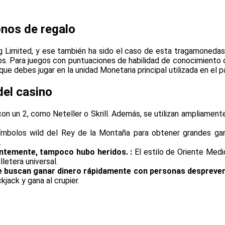
nos de regalo
Limited, y ese también ha sido el caso de esta tragamonedas.
os. Para juegos con puntuaciones de habilidad de conocimiento o
ue debes jugar en la unidad Monetaria principal utilizada en el p
del casino
on un 2, como Neteller o Skrill. Además, se utilizan ampliamente
mbolos wild del Rey de la Montaña para obtener grandes ganan
.
ntemente, tampoco hubo heridos. :
El estilo de Oriente Medi
letera universal.
buscan ganar dinero rápidamente con personas desprevenid
jack y gana al crupier.