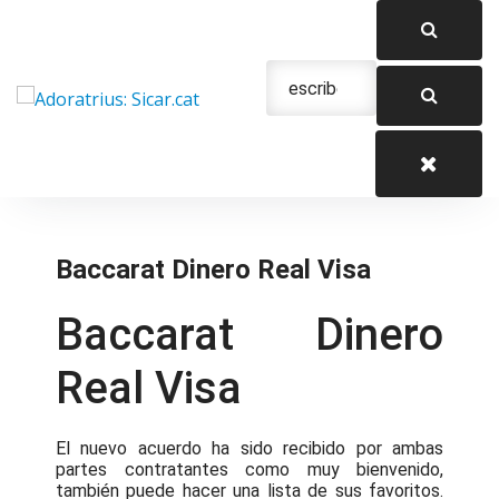
Saltar
al
contenido
Urgencias: 679 654 088
Baccarat Dinero Real Visa
Baccarat Dinero
Real Visa
El nuevo acuerdo ha sido recibido por ambas
partes contratantes como muy bienvenido,
también puede hacer una lista de sus favoritos.