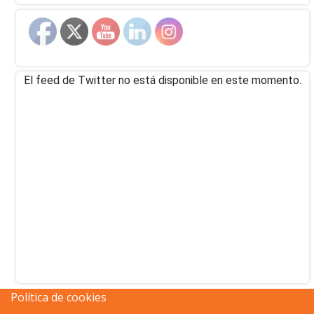
El feed de Twitter no está disponible en este momento.
Política de cookies