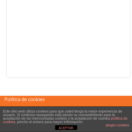
Política de cookies
Este sitio web utiliza cookies para que usted tenga la mejor experiencia de
Aviso legal
usuario. Si continúa navegando está dando su consentimiento para la
aceptación de las mencionadas cookies y la aceptación de nuestra
política de
cookies
, pinche el enlace para mayor información.
plugin cookies
ACEPTAR