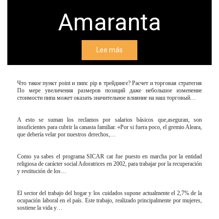
Amaranta
Lee más
Что такое пункт point и пипс pip в трейдинге? Расчет и торговая стратегия
По мере увеличения размеров позиций даже небольшое изменение
стоимости пипа может оказать значительное влияние на наш торговый…
A esto se suman los reclamos por salarios básicos que,aseguran, son
insuficientes para cubrir la canasta familiar. «Por si fuera poco, el gremio Aleara,
que debería velar por nuestros derechos,…
Como ya sabes el programa SICAR cat fue puesto en marcha por la entidad
religiosa de carácter social Adoratrices en 2002, para trabajar por la recuperación
y restitución de los…
El sector del trabajo del hogar y los cuidados supone actualmente el 2,7% de la
ocupación laboral en el país. Este trabajo, realizado principalmente por mujeres,
sostiene la vida y…