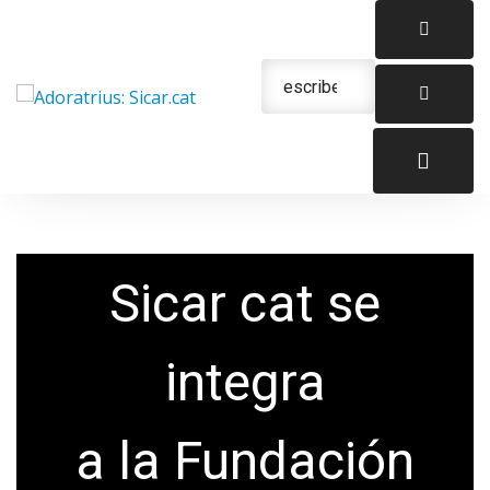
Saltar
al
contenido
Urgencias: 679 654 088
Sicar cat se
integra
a la Fundación