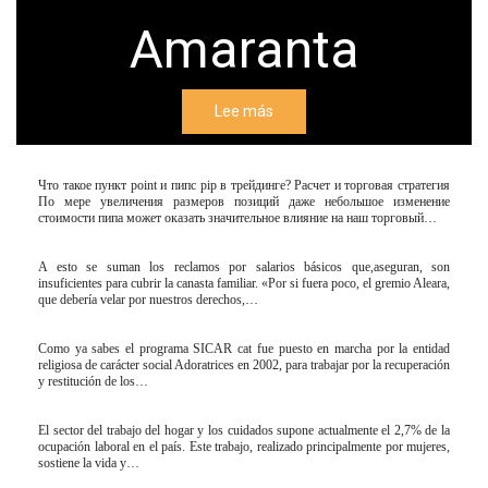
Amaranta
Lee más
Что такое пункт point и пипс pip в трейдинге? Расчет и торговая стратегия
По мере увеличения размеров позиций даже небольшое изменение
стоимости пипа может оказать значительное влияние на наш торговый…
A esto se suman los reclamos por salarios básicos que,aseguran, son
insuficientes para cubrir la canasta familiar. «Por si fuera poco, el gremio Aleara,
que debería velar por nuestros derechos,…
Como ya sabes el programa SICAR cat fue puesto en marcha por la entidad
religiosa de carácter social Adoratrices en 2002, para trabajar por la recuperación
y restitución de los…
El sector del trabajo del hogar y los cuidados supone actualmente el 2,7% de la
ocupación laboral en el país. Este trabajo, realizado principalmente por mujeres,
sostiene la vida y…