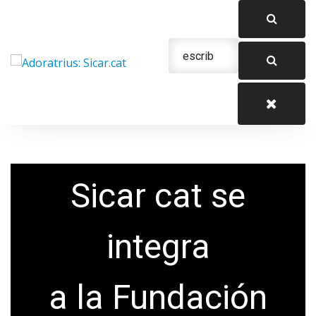
Saltar
al
contenido
Urgencias: 679 654 088
Sicar cat se
integra
a la Fundación