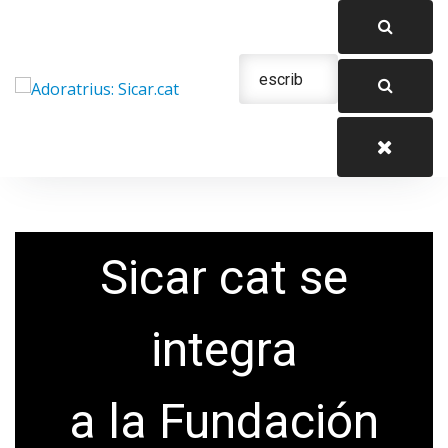
Saltar
al
contenido
Urgencias: 679 654 088
Sicar cat se
integra
a la Fundación