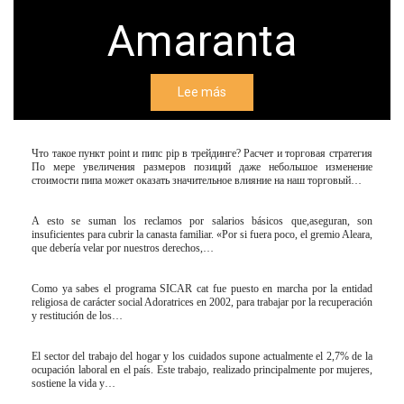
Amaranta
Lee más
Что такое пункт point и пипс pip в трейдинге? Расчет и торговая стратегия
По мере увеличения размеров позиций даже небольшое изменение
стоимости пипа может оказать значительное влияние на наш торговый…
A esto se suman los reclamos por salarios básicos que,aseguran, son
insuficientes para cubrir la canasta familiar. «Por si fuera poco, el gremio Aleara,
que debería velar por nuestros derechos,…
Como ya sabes el programa SICAR cat fue puesto en marcha por la entidad
religiosa de carácter social Adoratrices en 2002, para trabajar por la recuperación
y restitución de los…
El sector del trabajo del hogar y los cuidados supone actualmente el 2,7% de la
ocupación laboral en el país. Este trabajo, realizado principalmente por mujeres,
sostiene la vida y…