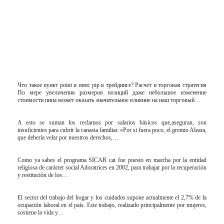
Что такое пункт point и пипс pip в трейдинге? Расчет и торговая стратегия
По мере увеличения размеров позиций даже небольшое изменение
стоимости пипа может оказать значительное влияние на наш торговый…
A esto se suman los reclamos por salarios básicos que,aseguran, son
insuficientes para cubrir la canasta familiar. «Por si fuera poco, el gremio Aleara,
que debería velar por nuestros derechos,…
Como ya sabes el programa SICAR cat fue puesto en marcha por la entidad
religiosa de carácter social Adoratrices en 2002, para trabajar por la recuperación
y restitución de los…
El sector del trabajo del hogar y los cuidados supone actualmente el 2,7% de la
ocupación laboral en el país. Este trabajo, realizado principalmente por mujeres,
sostiene la vida y…