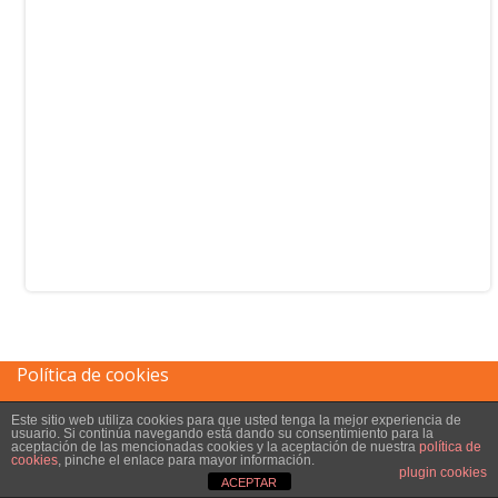
Política de cookies
Este sitio web utiliza cookies para que usted tenga la mejor experiencia de
Aviso legal
usuario. Si continúa navegando está dando su consentimiento para la
aceptación de las mencionadas cookies y la aceptación de nuestra
política de
cookies
, pinche el enlace para mayor información.
plugin cookies
ACEPTAR