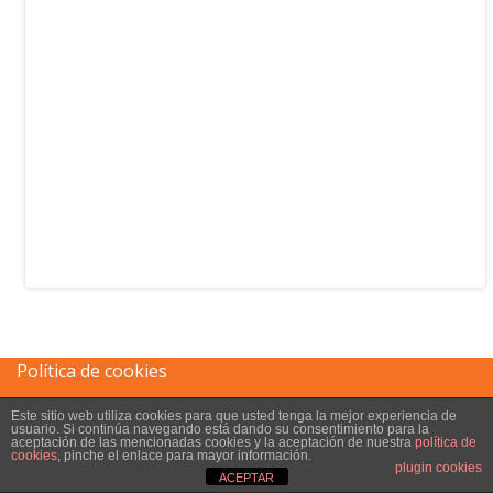
Política de cookies
Este sitio web utiliza cookies para que usted tenga la mejor experiencia de
Aviso legal
usuario. Si continúa navegando está dando su consentimiento para la
aceptación de las mencionadas cookies y la aceptación de nuestra
política de
cookies
, pinche el enlace para mayor información.
plugin cookies
ACEPTAR