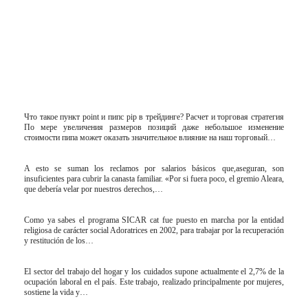
Что такое пункт point и пипс pip в трейдинге? Расчет и торговая стратегия
По мере увеличения размеров позиций даже небольшое изменение
стоимости пипа может оказать значительное влияние на наш торговый…
A esto se suman los reclamos por salarios básicos que,aseguran, son
insuficientes para cubrir la canasta familiar. «Por si fuera poco, el gremio Aleara,
que debería velar por nuestros derechos,…
Como ya sabes el programa SICAR cat fue puesto en marcha por la entidad
religiosa de carácter social Adoratrices en 2002, para trabajar por la recuperación
y restitución de los…
El sector del trabajo del hogar y los cuidados supone actualmente el 2,7% de la
ocupación laboral en el país. Este trabajo, realizado principalmente por mujeres,
sostiene la vida y…