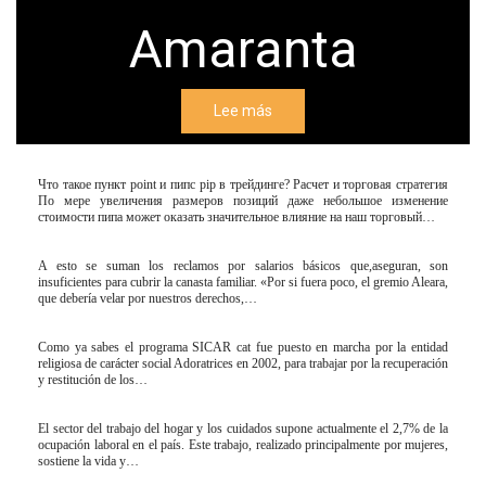
Amaranta
Lee más
Что такое пункт point и пипс pip в трейдинге? Расчет и торговая стратегия
По мере увеличения размеров позиций даже небольшое изменение
стоимости пипа может оказать значительное влияние на наш торговый…
A esto se suman los reclamos por salarios básicos que,aseguran, son
insuficientes para cubrir la canasta familiar. «Por si fuera poco, el gremio Aleara,
que debería velar por nuestros derechos,…
Como ya sabes el programa SICAR cat fue puesto en marcha por la entidad
religiosa de carácter social Adoratrices en 2002, para trabajar por la recuperación
y restitución de los…
El sector del trabajo del hogar y los cuidados supone actualmente el 2,7% de la
ocupación laboral en el país. Este trabajo, realizado principalmente por mujeres,
sostiene la vida y…