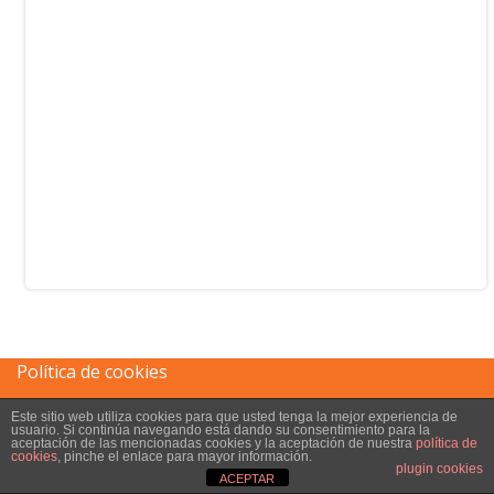
Política de cookies
Este sitio web utiliza cookies para que usted tenga la mejor experiencia de
Aviso legal
usuario. Si continúa navegando está dando su consentimiento para la
aceptación de las mencionadas cookies y la aceptación de nuestra
política de
cookies
, pinche el enlace para mayor información.
plugin cookies
ACEPTAR