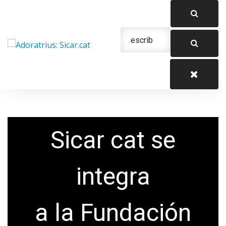
Saltar
al
contenido
Urgencias: 679 654 088
Sicar cat se
integra
a la Fundación