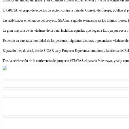
El sector del trabajo del hogar y los cuidados supone actualmente el 2,7% de la ocupación labo
El GRETA, el grupo de expertos de acción contra la trata del Consejo de Europa, publicó el 
Las actividades en el marco del proyecto SEA han seguido avanzando en los últimos meses. En
La gran mayoría de las víctimas de la trata, incluidas aquellas que llegan a Europa por costa o
Teniendo en cuenta la movilidad de las personas migrantes víctimas o potenciales víctimas 
El pasado mes de abril, desde SICAR cat y Proyecto Esperanza remitimos a la oficina del 
Tras la celebración de la conferencia del proyecto #TIATAS el pasado 9 de mayo, y tal y c