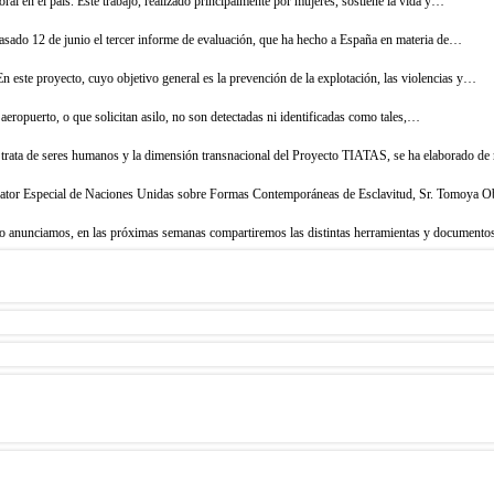
ral en el país. Este trabajo, realizado principalmente por mujeres, sostiene la vida y…
pasado 12 de junio el tercer informe de evaluación, que ha hecho a España en materia de…
 este proyecto, cuyo objetivo general es la prevención de la explotación, las violencias y…
 aeropuerto, o que solicitan asilo, no son detectadas ni identificadas como tales,…
de trata de seres humanos y la dimensión transnacional del Proyecto TIATAS, se ha elaborado 
Relator Especial de Naciones Unidas sobre Formas Contemporáneas de Esclavitud, Sr. Tomoya 
omo anunciamos, en las próximas semanas compartiremos las distintas herramientas y documen