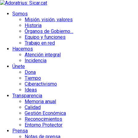
Saltar
al
Somos
contenido
Urgencias: 679 654 088
Misión, visión, valores
Historia
Órganos de Gobierno…
Equipo y funciones
Trabajo en red
Hacemos
Atención integral
Incidencia
Únete
Dona
Tiempo
Ciberactivismo
Ideas
Transparencia
Memoria anual
Calidad
Gestión Económica
Reconocimientos
Entorno Protector
Prensa
Notas de prensa