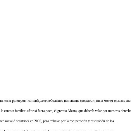
 увеличения размеров позиций даже небольшое изменение стоимости пипа может оказать з
 la canasta familiar. «Por si fuera poco, el gremio Aleara, que debería velar por nuestros derec
r social Adoratrices en 2002, para trabajar por la recuperación y restitución de los…