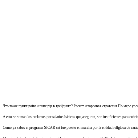
Что такое пункт point и пипс pip в трейдинге? Расчет и торговая стратегия По мере
A esto se suman los reclamos por salarios básicos que,aseguran, son insuficientes para cubrir
Como ya sabes el programa SICAR cat fue puesto en marcha por la entidad religiosa de carácte