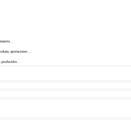
de manera…
Obokata, aportaciones…
tos producidos…