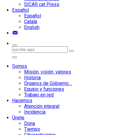
SICAR cat Press
Español
Español
Català
English
Contacto
Somos
Misión, visión, valores
Historia
Órganos de Gobierno…
Equipo y funciones
Trabajo en red
Hacemos
Atención integral
Incidencia
Únete
Dona
Tiempo
Ciberactivismo