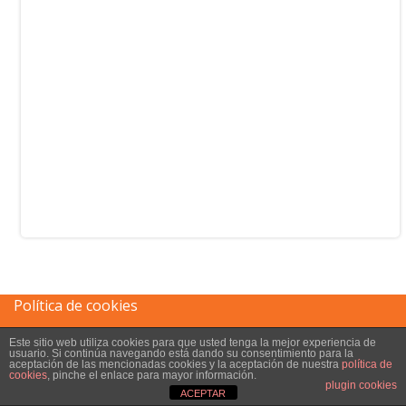
Política de cookies
Este sitio web utiliza cookies para que usted tenga la mejor experiencia de
Aviso legal
usuario. Si continúa navegando está dando su consentimiento para la
aceptación de las mencionadas cookies y la aceptación de nuestra
política de
cookies
, pinche el enlace para mayor información.
plugin cookies
ACEPTAR