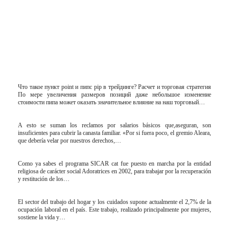
Что такое пункт point и пипс pip в трейдинге? Расчет и торговая стратегия
По мере увеличения размеров позиций даже небольшое изменение
стоимости пипа может оказать значительное влияние на наш торговый…
A esto se suman los reclamos por salarios básicos que,aseguran, son
insuficientes para cubrir la canasta familiar. «Por si fuera poco, el gremio Aleara,
que debería velar por nuestros derechos,…
Como ya sabes el programa SICAR cat fue puesto en marcha por la entidad
religiosa de carácter social Adoratrices en 2002, para trabajar por la recuperación
y restitución de los…
El sector del trabajo del hogar y los cuidados supone actualmente el 2,7% de la
ocupación laboral en el país. Este trabajo, realizado principalmente por mujeres,
sostiene la vida y…