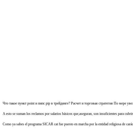
Что такое пункт point и пипс pip в трейдинге? Расчет и торговая стратегия По мере
A esto se suman los reclamos por salarios básicos que,aseguran, son insuficientes para cubrir
Como ya sabes el programa SICAR cat fue puesto en marcha por la entidad religiosa de carácte