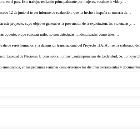
ral en el país. Este trabajo, realizado principalmente por mujeres, sostiene la vida y…
pasado 12 de junio el tercer informe de evaluación, que ha hecho a España en materia de…
 este proyecto, cuyo objetivo general es la prevención de la explotación, las violencias y…
 aeropuerto, o que solicitan asilo, no son detectadas ni identificadas como tales,…
de trata de seres humanos y la dimensión transnacional del Proyecto TIATAS, se ha elaborado 
Relator Especial de Naciones Unidas sobre Formas Contemporáneas de Esclavitud, Sr. Tomoya 
omo anunciamos, en las próximas semanas compartiremos las distintas herramientas y documen