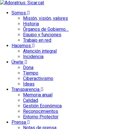
Saltar
al
Somos
contenido
Urgencias: 679 654 088
Misión, visión, valores
Historia
Órganos de Gobierno…
Equipo y funciones
Trabajo en red
Hacemos
Atención integral
Incidencia
Únete
Dona
Tiempo
Ciberactivismo
Ideas
Transparencia
Memoria anual
Calidad
Gestión Económica
Reconocimientos
Entorno Protector
Prensa
Notas de prensa