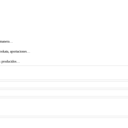
de manera…
Obokata, aportaciones…
tos producidos…