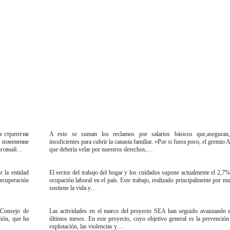
я стратегия
A esto se suman los reclamos por salarios básicos que,aseguran
изменение
insuficientes para cubrir la canasta familiar. «Por si fuera poco, el gremio A
орговый…
que debería velar por nuestros derechos,…
 la entidad
El sector del trabajo del hogar y los cuidados supone actualmente el 2,7%
 recuperación
ocupación laboral en el país. Este trabajo, realizado principalmente por mu
sostiene la vida y…
 Consejo de
Las actividades en el marco del proyecto SEA han seguido avanzando 
ción, que ha
últimos meses. En este proyecto, cuyo objetivo general es la prevención
explotación, las violencias y…