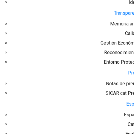
Id
Transpar
Memoria an
Cali
Gestión Económ
Reconocimien
Entorno Prote
Pr
Notas de pre
SICAR cat Pr
Esp
Espa
Ca
Eng