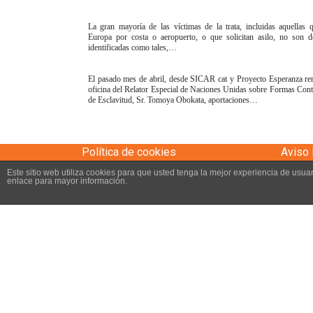
La gran mayoría de las víctimas de la trata, incluidas aquellas 
Europa por costa o aeropuerto, o que solicitan asilo, no son de
identificadas como tales,…
El pasado mes de abril, desde SICAR cat y Proyecto Esperanza re
oficina del Relator Especial de Naciones Unidas sobre Formas Co
de Esclavitud, Sr. Tomoya Obokata, aportaciones…
Política de cookies
Aviso 
Este sitio web utiliza cookies para que usted tenga la mejor experiencia de us
enlace para mayor información.