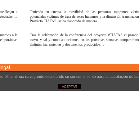
que llegan a
Teniendo en cuenta la movilidad de las personas migrantes vícti
tectadas ni
potenciales víctimas de trata de seres humanos y la dimensión transnacion
Proyecto TIATAS, se ha elaborado de manera…
mitimos a la
Tras la celebración de la conferencia del proyecto #TIATAS el pasad
ntemporáneas
mayo, y tal y como anunciamos, en las próximas semanas compartiremo
distintas herramientas y documentos producidos…
legal
uario. Si continúa navegando está dando su consentimiento para la aceptación de l
ACEPTAR