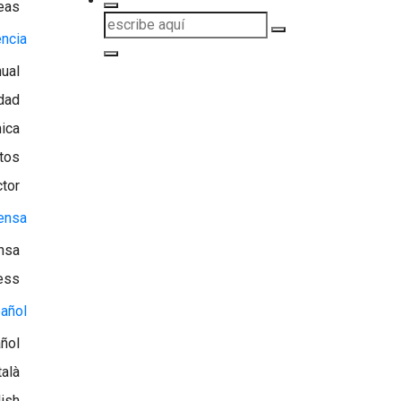
eas
encia
ual
dad
ica
tos
ctor
ensa
nsa
ess
añol
ñol
talà
lish