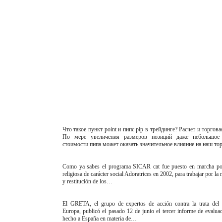
Что такое пункт point и пипс pip в трейдинге? Расчет и торгова
По мере увеличения размеров позиций даже небольшое 
стоимости пипа может оказать значительное влияние на наш т
Como ya sabes el programa SICAR cat fue puesto en marcha por
religiosa de carácter social Adoratrices en 2002, para trabajar por la
y restitución de los…
El GRETA, el grupo de expertos de acción contra la trata del
Europa, publicó el pasado 12 de junio el tercer informe de evalua
hecho a España en materia de…