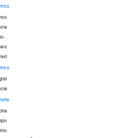
mos
ores
oria
no…
nes
 red
emos
gral
ncia
nete
ona
mpo
smo