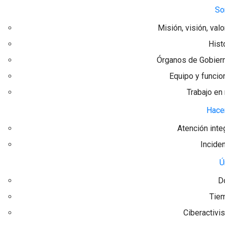
So
Misión, visión, val
Hist
Órganos de Gobier
Equipo y funcio
Trabajo en
Hac
Atención inte
Incide
Ú
D
Tie
Ciberactivi