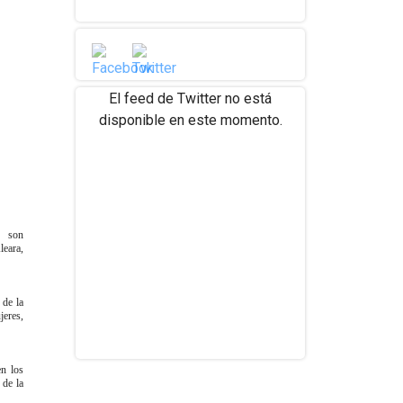
El feed de Twitter no está
disponible en este momento.
, son
leara,
 de la
jeres,
en los
 de la