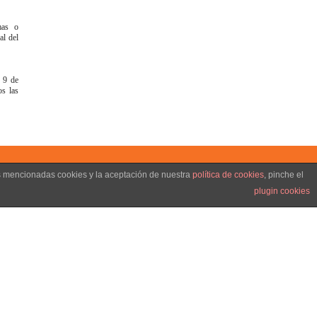
mas o
al del
o 9 de
s las
as mencionadas cookies y la aceptación de nuestra
política de cookies
, pinche el
plugin cookies