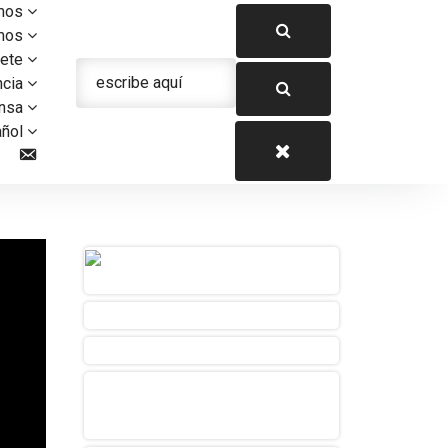
mos
mos
ete
ncia
nsa
añol
Contacto