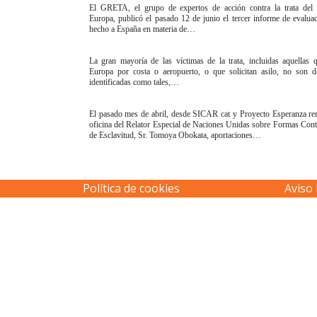
El GRETA, el grupo de expertos de acción contra la trata del
Europa, publicó el pasado 12 de junio el tercer informe de evalua
hecho a España en materia de…
La gran mayoría de las víctimas de la trata, incluidas aquellas 
Europa por costa o aeropuerto, o que solicitan asilo, no son de
identificadas como tales,…
El pasado mes de abril, desde SICAR cat y Proyecto Esperanza re
oficina del Relator Especial de Naciones Unidas sobre Formas Co
de Esclavitud, Sr. Tomoya Obokata, aportaciones…
Política de cookies
Aviso 