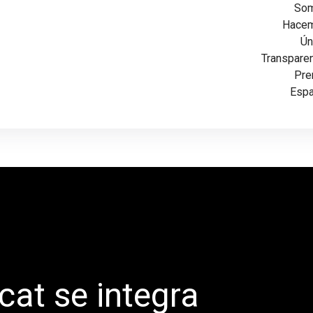
So
Hace
Ún
Transpare
Pre
Esp
 cat se integra