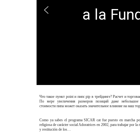
a la Fu
Что такое пункт point и пипс pip в трейдинге? Расчет и торгова
По мере увеличения размеров позиций даже небольшое 
стоимости пипа может оказать значительное влияние на наш т
Como ya sabes el programa SICAR cat fue puesto en marcha por
religiosa de carácter social Adoratrices en 2002, para trabajar por la
y restitución de los…