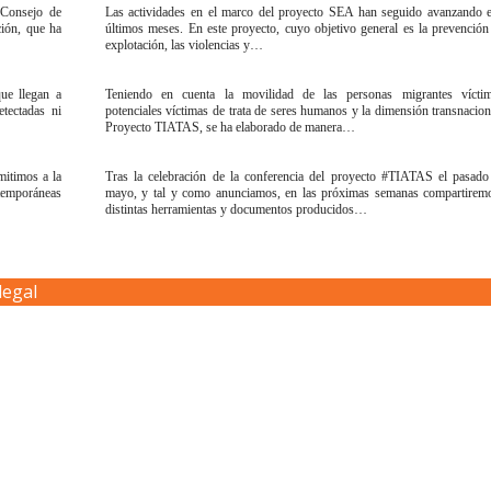
 Consejo de
Las actividades en el marco del proyecto SEA han seguido avanzando 
ción, que ha
últimos meses. En este proyecto, cuyo objetivo general es la prevención
explotación, las violencias y…
que llegan a
Teniendo en cuenta la movilidad de las personas migrantes vícti
tectadas ni
potenciales víctimas de trata de seres humanos y la dimensión transnacion
Proyecto TIATAS, se ha elaborado de manera…
mitimos a la
Tras la celebración de la conferencia del proyecto #TIATAS el pasad
ntemporáneas
mayo, y tal y como anunciamos, en las próximas semanas compartiremo
distintas herramientas y documentos producidos…
legal