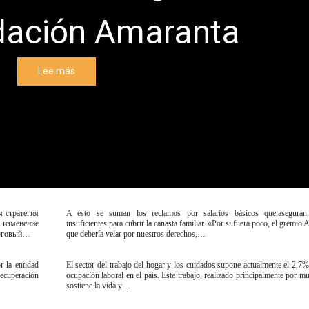
ndación Amaranta
Lee más
я стратегия
A esto se suman los reclamos por salarios básicos que,aseguran
изменение
insuficientes para cubrir la canasta familiar. «Por si fuera poco, el gremio A
орговый…
que debería velar por nuestros derechos,…
 la entidad
El sector del trabajo del hogar y los cuidados supone actualmente el 2,7%
 recuperación
ocupación laboral en el país. Este trabajo, realizado principalmente por mu
sostiene la vida y…