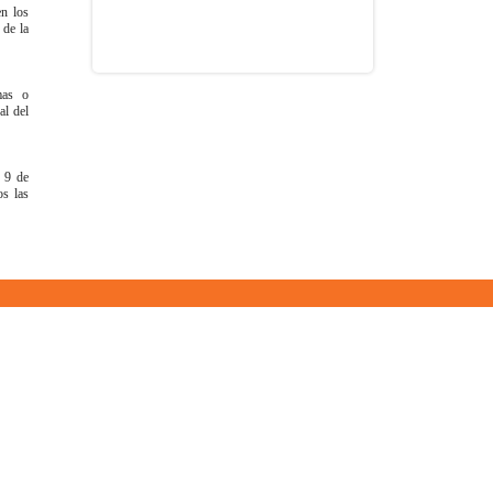
en los
 de la
mas o
al del
o 9 de
s las