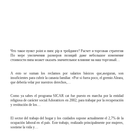
Что такое пункт point и пипс pip в трейдинге? Расчет и торговая стратегия
По мере увеличения размеров позиций даже небольшое изменение
стоимости пипа может оказать значительное влияние на наш торговый…
A esto se suman los reclamos por salarios básicos que,aseguran, son
insuficientes para cubrir la canasta familiar. «Por si fuera poco, el gremio Aleara,
que debería velar por nuestros derechos,…
Como ya sabes el programa SICAR cat fue puesto en marcha por la entidad
religiosa de carácter social Adoratrices en 2002, para trabajar por la recuperación
y restitución de los…
El sector del trabajo del hogar y los cuidados supone actualmente el 2,7% de la
ocupación laboral en el país. Este trabajo, realizado principalmente por mujeres,
sostiene la vida y…