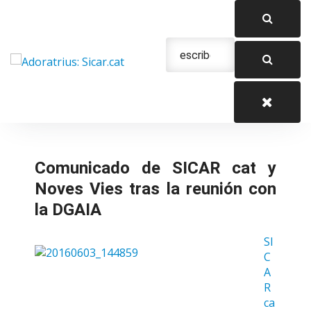
Saltar
al
contenido
Urgencias: 679 654 088
Comunicado de SICAR cat y
Noves Vies tras la reunión con
la DGAIA
SI
C
A
R
ca